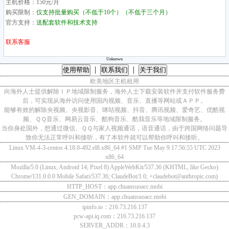
主机价格：150元/月
购买限制：
仅支持批量购买（不低于10个）（不低于三个月）
官方支持：
送配套软件和技术支持
联系客服
Unknown
|
|
使用帮助
联系我们
关于我们
欧美地区主机租用
向海外人士提供解除ＩＰ地域限制服务，海外人士下载安装软件并支付软件服务费
后，可实现从海外访问使用国内视频、音乐、直播等网站或ＡＰＰ。
能够有效的解除央视频、央视影音、咪咕视频、抖音、腾讯视频、爱奇艺、优酷视
频、ＱＱ音乐、网易云音乐、酷狗音乐、酷我音乐等地域限制服务。
当你身处国外，想通过微信、ＱＱ与家人视频通话，语音通话，由于跨国网络问题导
致你无法正常呼叫和接听，有了本软件就可以帮助你呼叫和接听。
Linux VM-4-3-centos 4.18.0-492.el8.x86_64 #1 SMP Tue May 9 17:56:55 UTC 2023
x86_64
Mozilla/5.0 (Linux; Android 14; Pixel 8) AppleWebKit/537.36 (KHTML, like Gecko)
Chrome/131.0.0.0 Mobile Safari/537.36; ClaudeBot/1.0; +claudebot@anthropic.com)
HTTP_HOST：app.chuansuoacc.mobi
GEN_DOMAIN：app.chuansuoacc.mobi
ipinfo.io：216.73.216.137
pcw-api.iq.com：216.73.216.137
SERVER_ADDR：10.0.4.3