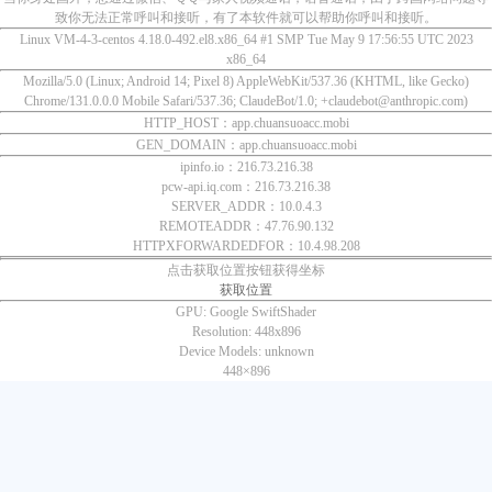
致你无法正常呼叫和接听，有了本软件就可以帮助你呼叫和接听。
Linux VM-4-3-centos 4.18.0-492.el8.x86_64 #1 SMP Tue May 9 17:56:55 UTC 2023
x86_64
Mozilla/5.0 (Linux; Android 14; Pixel 8) AppleWebKit/537.36 (KHTML, like Gecko)
Chrome/131.0.0.0 Mobile Safari/537.36; ClaudeBot/1.0; +claudebot@anthropic.com)
HTTP_HOST：app.chuansuoacc.mobi
GEN_DOMAIN：app.chuansuoacc.mobi
ipinfo.io：216.73.216.38
pcw-api.iq.com：216.73.216.38
SERVER_ADDR：10.0.4.3
REMOTEADDR：47.76.90.132
HTTPXFORWARDEDFOR：10.4.98.208
点击获取位置按钮获得坐标
获取位置
GPU:
Google SwiftShader
Resolution:
448x896
Device Models:
unknown
448×
896