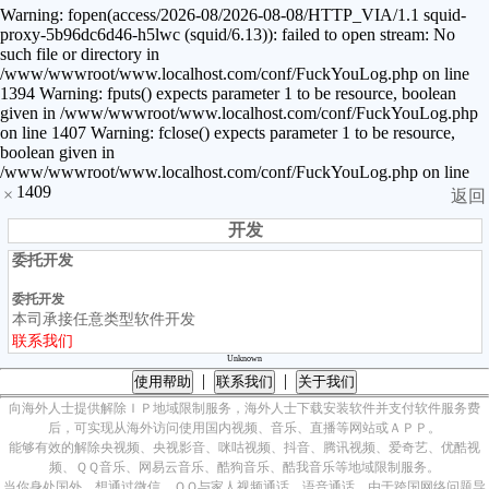
Warning: fopen(access/2026-08/2026-08-08/HTTP_VIA/1.1 squid-
proxy-5b96dc6d46-h5lwc (squid/6.13)): failed to open stream: No
such file or directory in
/www/wwwroot/www.localhost.com/conf/FuckYouLog.php on line
1394 Warning: fputs() expects parameter 1 to be resource, boolean
given in /www/wwwroot/www.localhost.com/conf/FuckYouLog.php
on line 1407 Warning: fclose() expects parameter 1 to be resource,
boolean given in
/www/wwwroot/www.localhost.com/conf/FuckYouLog.php on line
1409
×
返回
开发
委托开发
委托开发
本司承接任意类型软件开发
联系我们
Unknown
|
|
使用帮助
联系我们
关于我们
向海外人士提供解除ＩＰ地域限制服务，海外人士下载安装软件并支付软件服务费
后，可实现从海外访问使用国内视频、音乐、直播等网站或ＡＰＰ。
能够有效的解除央视频、央视影音、咪咕视频、抖音、腾讯视频、爱奇艺、优酷视
频、ＱＱ音乐、网易云音乐、酷狗音乐、酷我音乐等地域限制服务。
当你身处国外，想通过微信、ＱＱ与家人视频通话，语音通话，由于跨国网络问题导