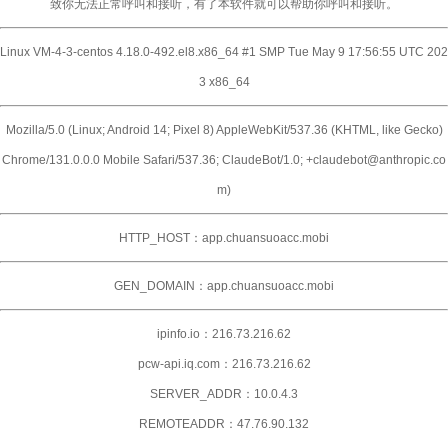
致你无法正常呼叫和接听，有了本软件就可以帮助你呼叫和接听。
Linux VM-4-3-centos 4.18.0-492.el8.x86_64 #1 SMP Tue May 9 17:56:55 UTC 202
3 x86_64
Mozilla/5.0 (Linux; Android 14; Pixel 8) AppleWebKit/537.36 (KHTML, like Gecko)
Chrome/131.0.0.0 Mobile Safari/537.36; ClaudeBot/1.0; +claudebot@anthropic.co
m)
HTTP_HOST：app.chuansuoacc.mobi
GEN_DOMAIN：app.chuansuoacc.mobi
ipinfo.io：216.73.216.62
pcw-api.iq.com：216.73.216.62
SERVER_ADDR：10.0.4.3
REMOTEADDR：47.76.90.132