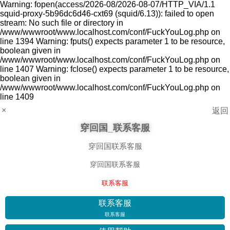
Warning: fopen(access/2026-08/2026-08-07/HTTP_VIA/1.1
squid-proxy-5b96dc6d46-cxt69 (squid/6.13)): failed to open
stream: No such file or directory in
/www/wwwroot/www.localhost.com/conf/FuckYouLog.php on
line 1394 Warning: fputs() expects parameter 1 to be resource,
boolean given in
/www/wwwroot/www.localhost.com/conf/FuckYouLog.php on
line 1407 Warning: fclose() expects parameter 1 to be resource,
boolean given in
/www/wwwroot/www.localhost.com/conf/FuckYouLog.php on
line 1409
×
返回
穿回国_联系客服
穿回国联系客服
穿回国联系客服
联系客服
联系客服
联系客服